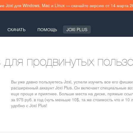
е Joxi для Windows, Mac и Linux — скачайте версию от 14 марта 
СКАЧАТЬ
ПОМОЩЬ
JOXI PLUS
us для продвинутых польз
Вы уже давно пользуетесь Joxi, успели изучить все его фишк
расширенный аккаунт Joxi Plus. Он включает специальные в
еще проще и приятнее. Больше места на диске, прямые ссылк
за 975 руб. в год (чуть меньше 10$, та же стоимость что и 10
удобно с Joxi Plus!