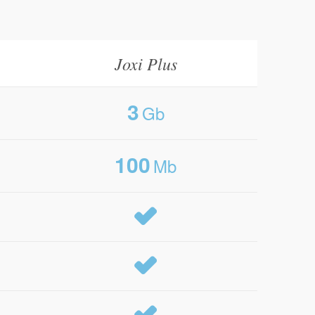
Joxi Plus
3
Gb
100
Mb