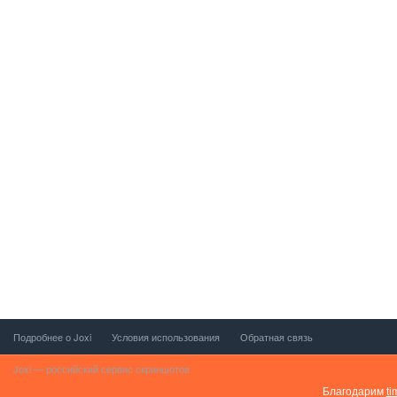
Подробнее о Joxi
Условия использования
Обратная связь
Joxi — российский сервис скриншотов
Благодарим
ti