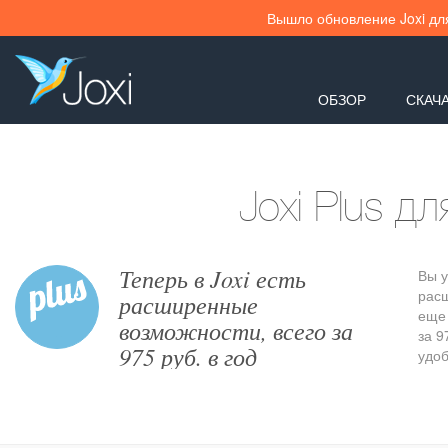
Вышло обновление Joxi для
ОБЗОР
СКАЧ
Joxi Plus д
Теперь в Joxi есть
Вы у
расш
расширенные
еще 
возможности, всего за
за 9
975 руб. в год
удоб